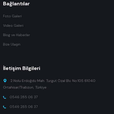
Bağlantılar
Foto Galeri
Video Galeri
Blog ve Haberler
Bize Ulaşın
İletişim Bilgileri
2 Nolu Erdoğdu Mah. Turgut Özal Blv. No:105 61040
Ortahisar/Trabzon, Türkiye
0546 285 06 37
0546 285 06 37