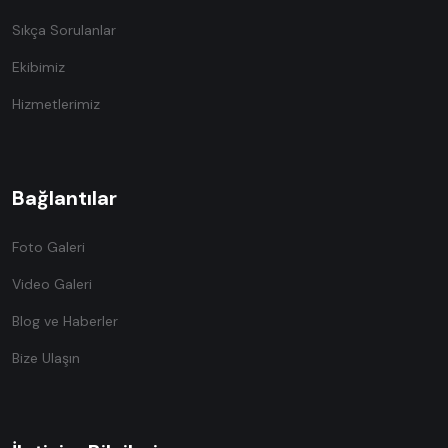
Sıkça Sorulanlar
Ekibimiz
Hizmetlerimiz
Bağlantılar
Foto Galeri
Video Galeri
Blog ve Haberler
Bize Ulaşın