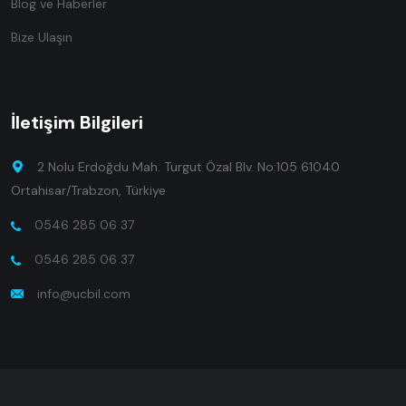
Blog ve Haberler
Bize Ulaşın
İletişim Bilgileri
2 Nolu Erdoğdu Mah. Turgut Özal Blv. No:105 61040
Ortahisar/Trabzon, Türkiye
0546 285 06 37
0546 285 06 37
info@ucbil.com